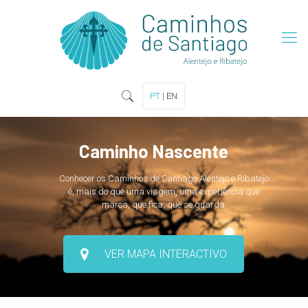
PT
|
EN
Caminho Nascente
Conhecer os Caminhos de Santiago Alentejo e Ribatejo
é, mais do que uma viagem, uma experiência que
marca, que fica, que se guarda.
VER MAPA INTERACTIVO