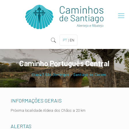
PT
|
EN
Caminho Português Central
Etapa 7 São Domingos – Santiago do Cacém
INFORMAÇÕES GERAIS
Próxima localidade Aldeia dos Chãos a 20 km
ALERTAS